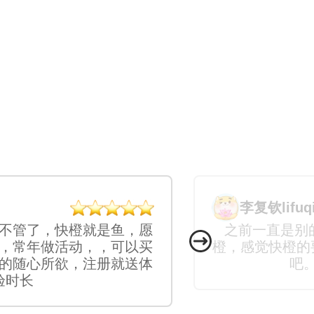
李复钦lifuq
不管了，快橙就是鱼，愿
之前一直是别
，常年做活动，，可以买
橙，感觉快橙的
的随心所欲，注册就送体
吧
验时长