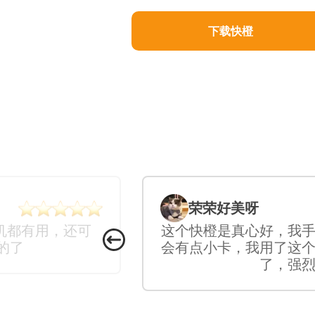
下载快橙
荣荣好美呀
机都有用，还可
这个快橙是真心好，我
的了
会有点小卡，我用了这
了，强