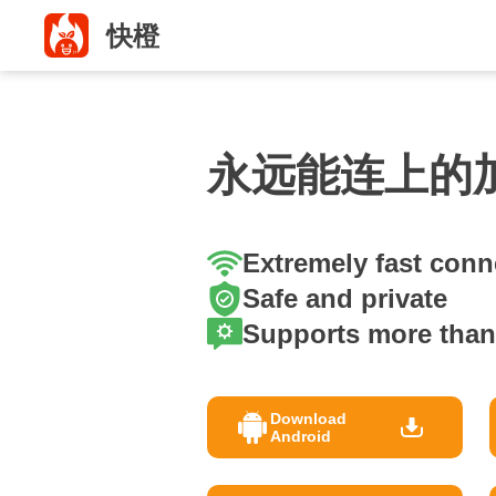
快橙
永远能连上的
Extremely fast conn
Safe and private
Supports more than
Download
Android